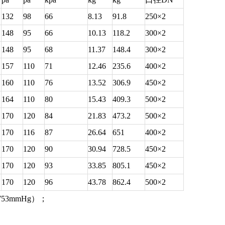
132
98
66
8.13
91.8
250×2
148
95
66
10.13
118.2
300×2
148
95
68
11.37
148.4
300×2
157
110
71
12.46
235.6
400×2
160
110
76
13.52
306.9
450×2
164
110
80
15.43
409.3
500×2
170
120
84
21.83
473.2
500×2
170
116
87
26.64
651
400×2
170
120
90
30.94
728.5
450×2
170
120
93
33.85
805.1
450×2
170
120
96
43.78
862.4
500×2
53mmHg）；