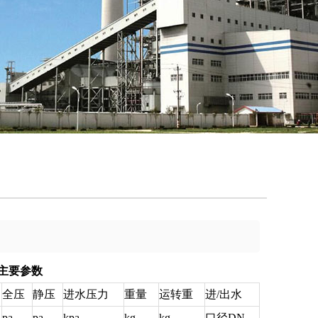
主要参数
全压
静压
进水压力
重量
运转重
进/出水
pa
pa
kpa
kg
kg
口径DN