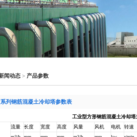
新闻动态
>
产品参数
ST系列钢筋混凝土冷却塔参数表
工业型方形钢筋混凝土冷却塔
流量
长度
宽度
高度
风量
风机
电机
转速
m3/h
mm
mm
mm
m3/h
mm
kw
r/min