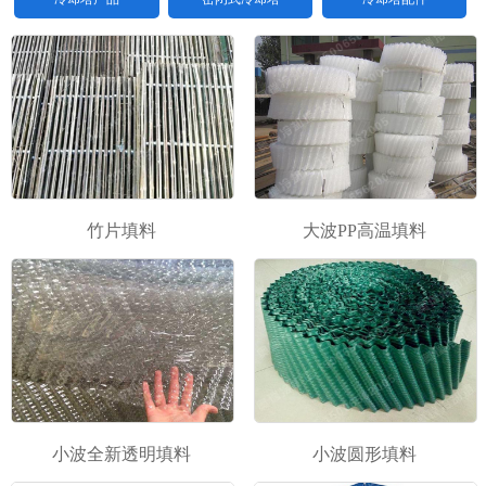
竹片填料
大波PP高温填料
1
2
\3
小波全新透明填料
小波圆形填料