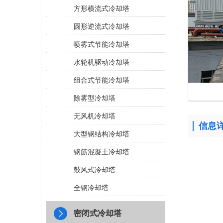
方形横流式冷却塔
圆形逆流式冷却塔
喷雾式节能冷却塔
水轮机驱动冷却塔
组合式节能冷却塔
除雾型冷却塔
无风机冷却塔
信息
大型钢结构冷却塔
钢筋混凝土冷却塔
鼓风式冷却塔
全钢冷却塔
密闭式冷却塔