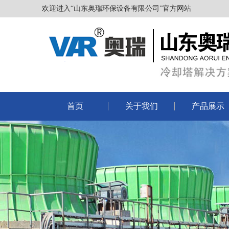
欢迎进入“山东奥瑞环保设备有限公司”官方网站
首页
关于我们
产品展示