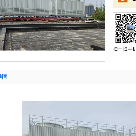
扫一扫手
详情