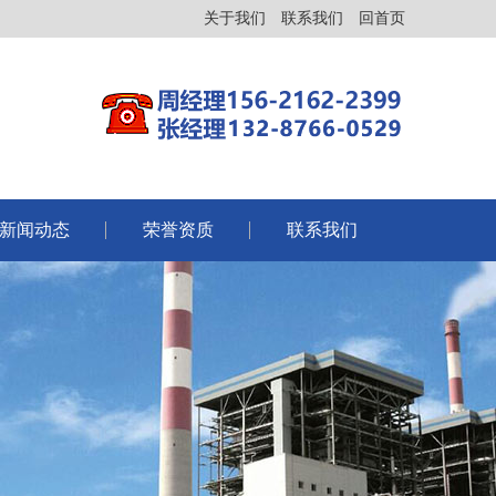
关于我们
联系我们
回首页
新闻动态
荣誉资质
联系我们