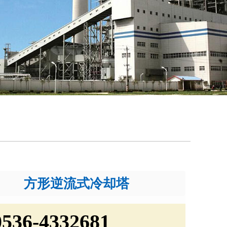
方形逆流式冷却塔
0536-4332681