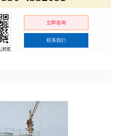
立即咨询
联系我们
机浏览