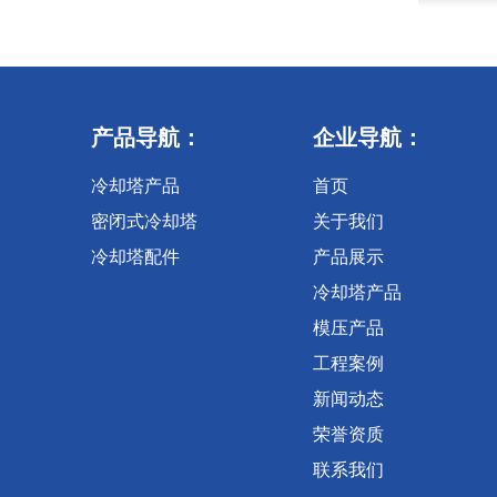
产品导航：
企业导航：
冷却塔产品
首页
密闭式冷却塔
关于我们
大型钢结构冷却塔
冷却塔配件
产品展示
冷却塔产品
模压产品
工程案例
新闻动态
荣誉资质
联系我们