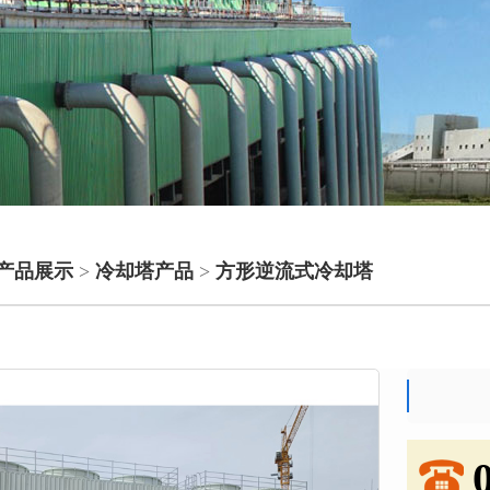
产品展示
>
冷却塔产品
>
方形逆流式冷却塔